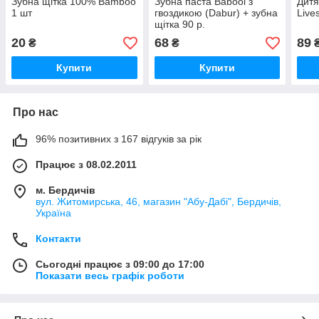
Зубна щітка 100% Bamboo
Зубна паста Babool з
Дитя
1 шт
гвоздикою (Dabur) + зубна
Lives
щітка 90 р.
20
68
89
₴
₴
Купити
Купити
Про нас
96% позитивних з 167 відгуків за рік
Працює з 08.02.2011
м. Бердичів
вул. Житомирська, 46, магазин "Абу-Дабі", Бердичів,
Україна
Контакти
Сьогодні працює з 09:00 до 17:00
Показати весь графік роботи