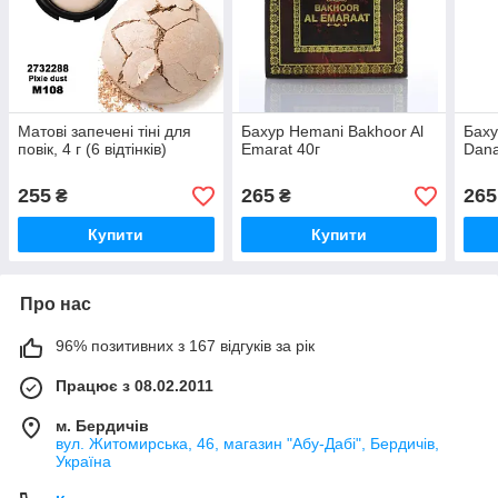
Матові запечені тіні для
Бахур Hemani Bakhoor Al
Баху
повік, 4 г (6 відтінків)
Emarat 40г
Dana
255
265
265
₴
₴
Купити
Купити
Про нас
96% позитивних з 167 відгуків за рік
Працює з 08.02.2011
м. Бердичів
вул. Житомирська, 46, магазин "Абу-Дабі", Бердичів,
Україна