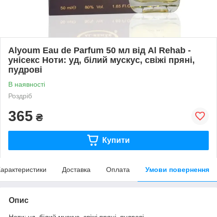
Alyoum Eau de Parfum 50 мл від Al Rehab -
унісекс Ноти: уд, білий мускус, свіжі пряні,
пудрові
В наявності
Роздріб
365
₴
Купити
арактеристики
Доставка
Оплата
Умови повернення
Опис
Ноти: уд, білий мускус, свіжі пряні, пудрові