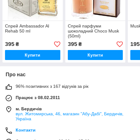
Спрей Ambassador Al
Спрей парфуми
Musk
Rehab 50 ml
шоколадний Choco Musk
(50ml)
395
395
195
₴
₴
Купити
Купити
Про нас
96% позитивних з 167 відгуків за рік
Працює з 08.02.2011
м. Бердичів
вул. Житомирська, 46, магазин "Абу-Дабі", Бердичів,
Україна
Контакти