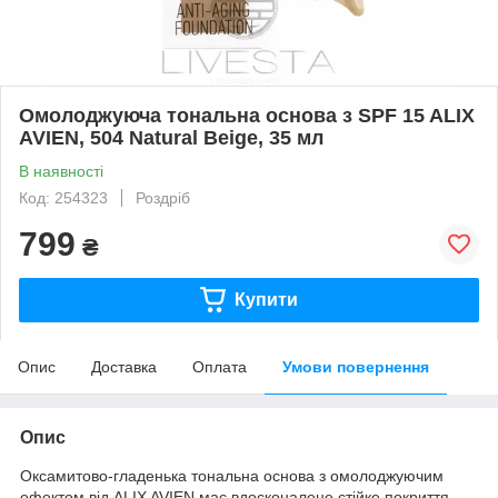
Омолоджуюча тональна основа з SPF 15 ALIX
AVIEN, 504 Natural Beige, 35 мл
В наявності
Код: 254323
Роздріб
799
₴
Купити
Опис
Доставка
Оплата
Умови повернення
Опис
Оксамитово-гладенька тональна основа з омолоджуючим
ефектом від ALIX AVIEN має вдосконалене стійке покриття,