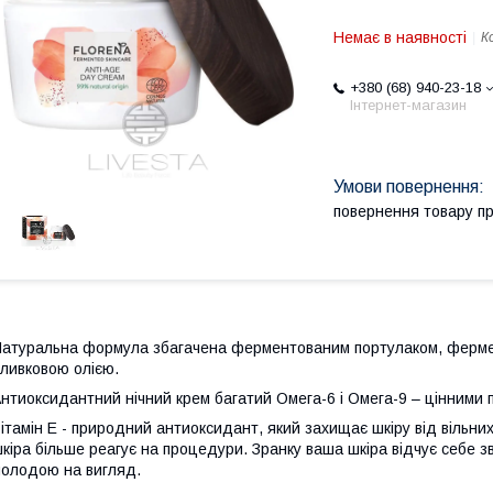
Немає в наявності
К
+380 (68) 940-23-18
Інтернет-магазин
повернення товару п
атуральна формула збагачена ферментованим портулаком, ферме
ливковою олією.
нтиоксидантний нічний крем багатий Омега-6 і Омега-9 – цінними
ітамін Е - природний антиоксидант, який захищає шкіру від вільних
кіра більше реагує на процедури. Зранку ваша шкіра відчує себе 
олодою на вигляд.