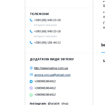
•
б
•
о
+380 (68) 940-23-18
П
Інтернет-магазин
н
+380 (68) 940-23-18
Інтернет-магазин
+380 (99) 186-44-12
І
Ц
http://www.naima.com.ua
aroma.org.ua@gmail.com
+380991864412
+380991864412
+380991864412
Instagram
@arabik_shop