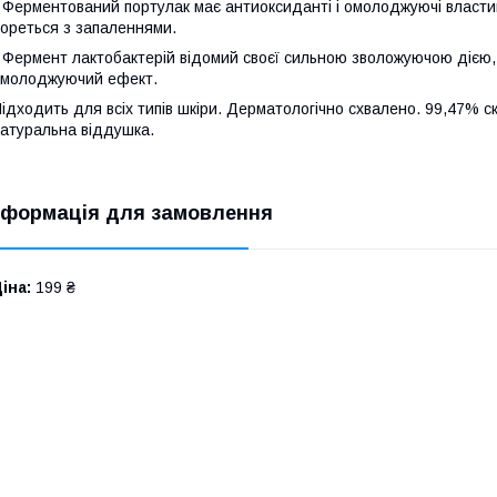
 Ферментований портулак має антиоксиданті і омолоджуючі властив
ореться з запаленнями.
 Фермент лактобактерій відомий своєї сильною зволожуючою дією, 
молоджуючий ефект.
ідходить для всіх типів шкіри. Дерматологічно схвалено. 99,47% 
атуральна віддушка.
нформація для замовлення
іна:
199 ₴