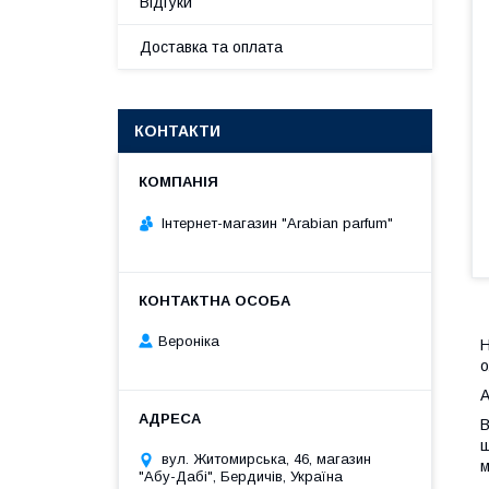
Відгуки
Доставка та оплата
КОНТАКТИ
Інтернет-магазин "Arabian parfum"
Вероніка
Н
о
А
В
ш
вул. Житомирська, 46, магазин
м
"Абу-Дабі", Бердичів, Україна