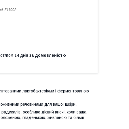
од:
511002
ротягом 14 днів
за домовленістю
нтованими лактобактеріями і ферментованою
 поживними речовинами для вашої шкіри.
 радикалів, особливо дієвий вночі, коли ваша
зволоженою, гладенькою, живленою та більш