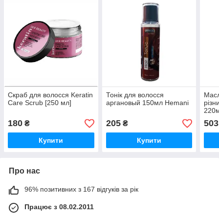
Скраб для волосся Keratin
Тонік для волосся
Масл
Care Scrub [250 мл]
аргановый 150мл Hemani
різн
220
180
205
503
₴
₴
Купити
Купити
Про нас
96% позитивних з 167 відгуків за рік
Працює з 08.02.2011