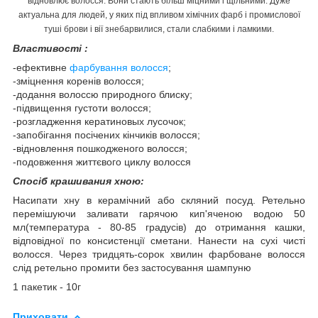
відновлює волосся. Вони стають більш міцними і щільними. Дуже
актуальна для людей, у яких під впливом хімічних фарб і промислової
туші брови і вії знебарвилися, стали слабкими і ламкими.
Властивості :
-ефективне
фарбування волосся
;
-зміцнення коренів волосся;
-додання волоссю природного блиску;
-підвищення густоти волосся;
-розгладження кератиновых лусочок;
-запобігання посічених кінчиків волосся;
-відновлення пошкодженого волосся;
-подовження життєвого циклу волосся
Спосіб крашивания хною:
Насипати хну в керамічний або скляний посуд. Ретельно
перемішуючи заливати гарячою кип'яченою водою 50
мл(температура - 80-85 градусів) до отримання кашки,
відповідної по консистенції сметани. Нанести на сухі чисті
волосся. Через тридцять-сорок хвилин фарбоване волосся
слід ретельно промити без застосування шампуню
1 пакетик - 10г
Приховати