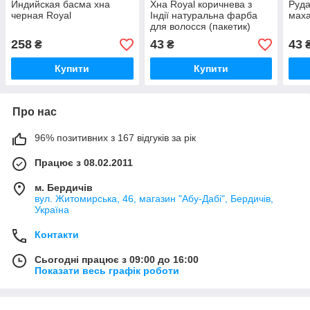
Индийская басма хна
Хна Royal коричнева з
Руда
черная Royal
Індії натуральна фарба
маха
для волосся (пакетик)
258
43
43
₴
₴
Купити
Купити
Про нас
96% позитивних з 167 відгуків за рік
Працює з 08.02.2011
м. Бердичів
вул. Житомирська, 46, магазин "Абу-Дабі", Бердичів,
Україна
Контакти
Сьогодні працює з 09:00 до 16:00
Показати весь графік роботи