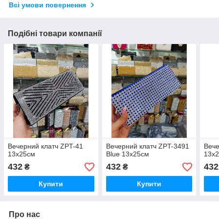
Всі умови повернення
Подібні товари компанії
Вечерний клатч ZPT-41
Вечерний клатч ZPT-3491
Вече
13х25см
Blue 13х25см
13х
432
432
432
₴
₴
Купити
Купити
Про нас