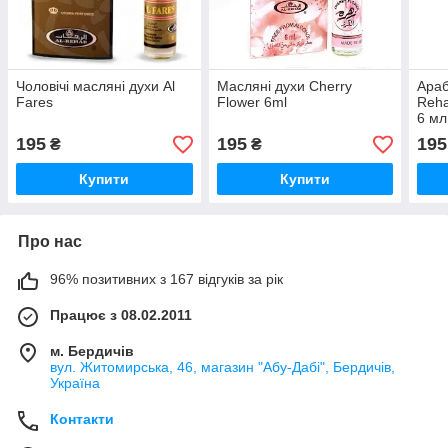
Чоловічі масляні духи Al
Масляні духи Cherry
Араб
Fares
Flower 6ml
Reh
6 мл
195
195
195
₴
₴
Купити
Купити
Про нас
96% позитивних з 167 відгуків за рік
Працює з 08.02.2011
м. Бердичів
вул. Житомирська, 46, магазин "Абу-Дабі", Бердичів,
Україна
Контакти