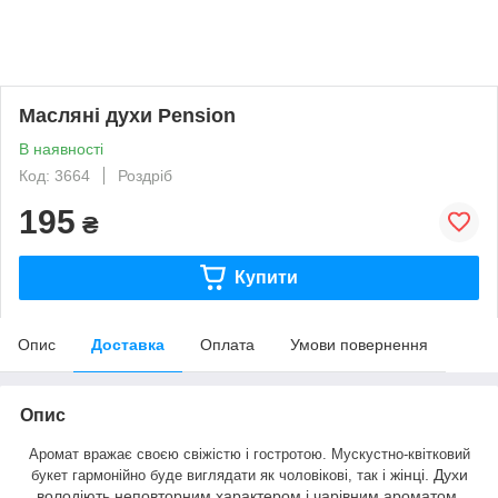
Масляні духи Pension
В наявності
Код: 3664
Роздріб
195
₴
Купити
Опис
Доставка
Оплата
Умови повернення
Опис
Аромат вражає своєю свіжістю і гостротою. Мускустно-квітковий
жінці. Духи
букет гармонійно буде виглядати як чоловікові, так і
володіють неповторним характером і чарівним ароматом.