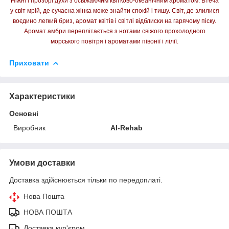
Ніжні і прозорі духи з освіжаючим квітково-океанічним ароматом. Втеча
у світ мрій, де сучасна жінка може знайти спокій і тишу. Світ, де злилися
воєдино легкий бриз, аромат квітів і світлі відблиски на гарячому піску.
Аромат амбри переплітається з нотами свіжого прохолодного
морського повітря і ароматами півонії і лілії.
Приховати
Характеристики
Основні
Виробник
Al-Rehab
Умови доставки
Доставка здійснюється тільки по передоплаті.
Нова Пошта
НОВА ПОШТА
Доставка кур'єром