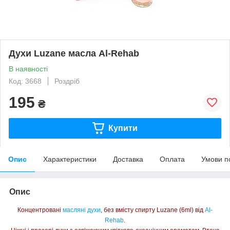
Духи Luzane масла Al-Rehab
В наявності
Код: 3668
Роздріб
195
₴
Купити
Опис
Характеристики
Доставка
Оплата
Умови п
Опис
Концентровані
масляні духи
, без вмісту спирту Luzane (6ml) від
Al-
Rehab
.