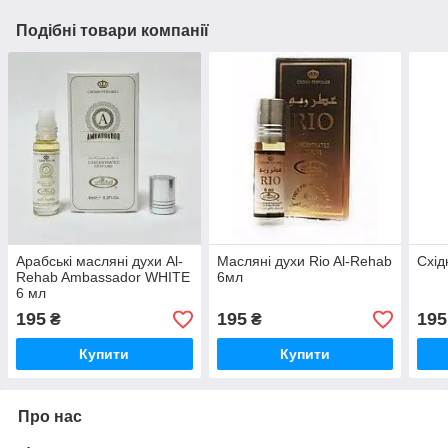
Подібні товари компанії
Арабські масляні духи Al-
Масляні духи Rio Al-Rehab
Схід
Rehab Ambassador WHITE
6мл
6 мл
195
195
195
₴
₴
Купити
Купити
Про нас