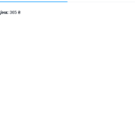
іна:
365 ₴