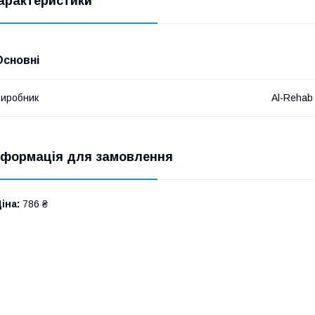
арактеристики
Основні
иробник
Al-Rehab
нформація для замовлення
іна:
786 ₴