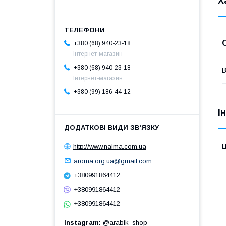
Х
+380 (68) 940-23-18
Інтернет-магазин
+380 (68) 940-23-18
В
Інтернет-магазин
+380 (99) 186-44-12
І
Ц
http://www.naima.com.ua
aroma.org.ua@gmail.com
+380991864412
+380991864412
+380991864412
Instagram
@arabik_shop