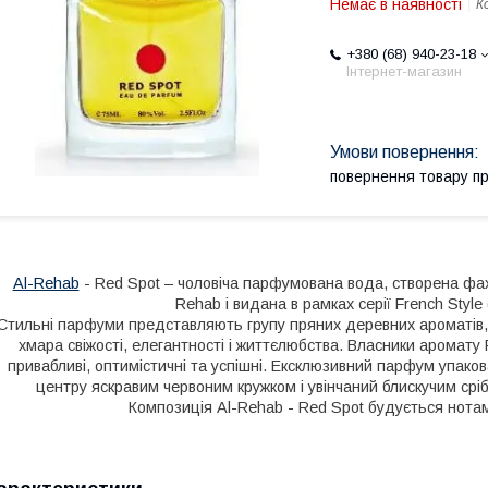
Немає в наявності
К
+380 (68) 940-23-18
Інтернет-магазин
повернення товару п
Al-Rehab
-
Red Spot
– чоловіча парфумована вода, створена фахі
Rehab і видана в рамках серії
French Style
Стильні парфуми представляють групу пряних деревних ароматів, 
хмара свіжості, елегантності і життєлюбства. Власники аромату R
привабливі, оптимістичні та успішні. Ексклюзивний парфум упако
центру яскравим червоним кружком і увінчаний блискучим ср
Композиція Al-Rehab - Red Spot будується нотами