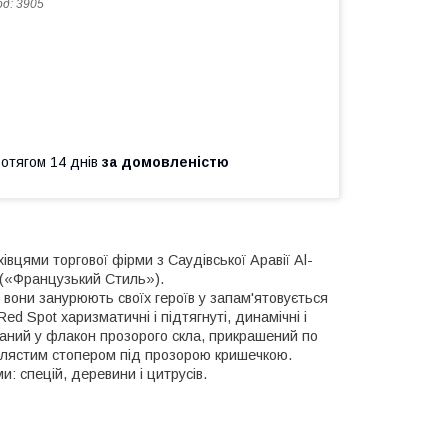
од:
3905
ротягом 14 днів
за домовленістю
вцями торгової фірми з Саудівської Аравії Al-
(«Французький Стиль»).
вони занурюють своїх героїв у запам'ятовується
ed Spot харизматичні і підтягнуті, динамічні і
ваний у флакон прозорого скла, прикрашений по
іблястим стопером під прозорою кришечкою.
: спецій, деревини і цитрусів.