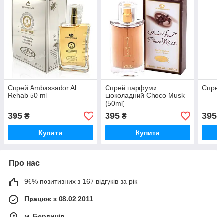
Спрей Ambassador Al
Спрей парфуми
Спре
Rehab 50 ml
шоколадний Choco Musk
(50ml)
395
395
395
₴
₴
Купити
Купити
Про нас
96% позитивних з 167 відгуків за рік
Працює з 08.02.2011
м. Бердичів