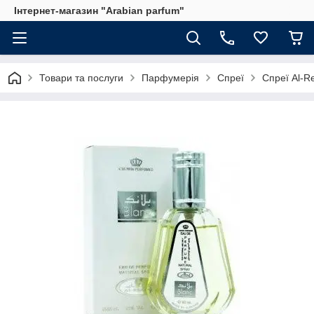
Інтернет-магазин "Arabian parfum"
Товари та послуги
Парфумерія
Спреї
Спреї Al-R