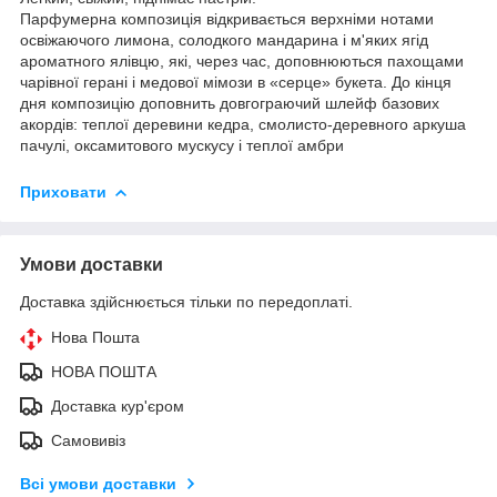
Парфумерна композиція відкривається верхніми нотами
освіжаючого лимона, солодкого мандарина і м'яких ягід
ароматного ялівцю, які, через час, доповнюються пахощами
чарівної герані і медової мімози в «серце» букета. До кінця
дня композицію доповнить довгограючий шлейф базових
акордів: теплої деревини кедра, смолисто-деревного аркуша
пачулі, оксамитового мускусу і теплої амбри
Приховати
Умови доставки
Доставка здійснюється тільки по передоплаті.
Нова Пошта
НОВА ПОШТА
Доставка кур'єром
Самовивіз
Всі умови доставки