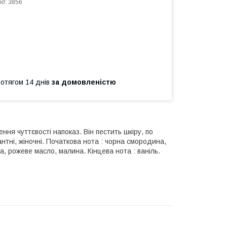
од:
3856
ротягом 14 днів
за домовленістю
ня чуттєвості напоказ. Він пестить шкіру, по
нтні, жіночні. Початкова нота : чорна смородина,
, рожеве масло, малина. Кінцева нота : ваніль.