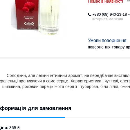
Немає в наявності
К
+380 (68) 940-23-18
Інтернет-магазин
повернення товару п
Солодкий, але легкий інтимний аромат, не передбачає виставлен
крапельці проникаючи в саме серце. Характеристика : чуттєві, елега
шипшина, рожевий перець Нота серця : тубероза, біла лілія, ожина
нформація для замовлення
іна:
365 ₴