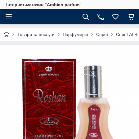
Інтернет-магазин "Arabian parfum"
Товари та послуги
Парфумерія
Спреї
Спреї Al-R