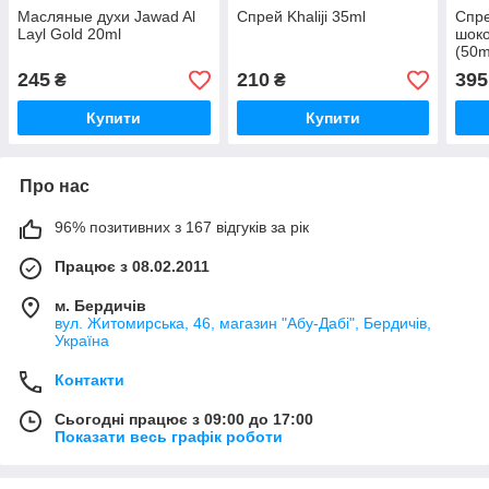
Масляные духи Jawad Al
Спрей Khaliji 35ml
Спр
Layl Gold 20ml
шок
(50m
245
210
395
₴
₴
Купити
Купити
Про нас
96% позитивних з 167 відгуків за рік
Працює з 08.02.2011
м. Бердичів
вул. Житомирська, 46, магазин "Абу-Дабі", Бердичів,
Україна
Контакти
Сьогодні працює з 09:00 до 17:00
Показати весь графік роботи