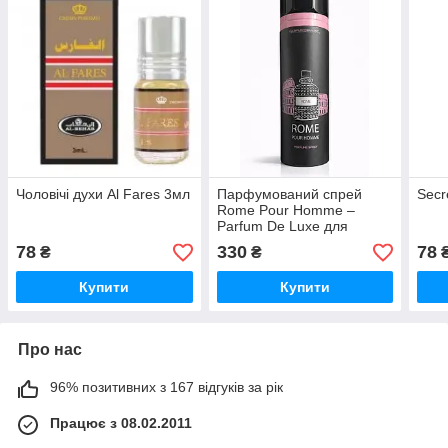
Чоловічі духи Al Fares 3мл
Парфумований спрей
Secr
Rome Pour Homme –
Parfum De Luxe​ для
чоловіків
78
330
78
₴
₴
Купити
Купити
Про нас
96% позитивних з 167 відгуків за рік
Працює з 08.02.2011