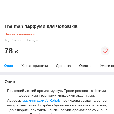
The man парфуми для чоловіків
Немає в наявності
Код: 3765
Роздріб
78
₴
Опис
Характеристики
Доставка
Оплата
Умови п
Опис
Приємний легкий аромат мускусу.Трохи резковат, з гіркими,
деревними і терпкими квітковими акцентами.
Арабські
масляні духи
Al Rehab
- це чудова суміш на основі
натуральних олій. Потрібно буквально маленька крапелька,
щоб створити приголомшливий легкий аромат практично на