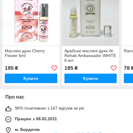
Масляні духи Cherry
Арабські масляні духи Al-
Rand
Flower 6ml
Rehab Ambassador WHITE
6 мл
195
195
78
₴
₴
Купити
Купити
Про нас
96% позитивних з 167 відгуків за рік
Працює з 08.02.2011
м. Бердичів