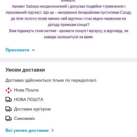
конвалії.
Аромат Sabaya неоднозначний і допускає подвійне тлумачення і
прихований підтекст. Що це – милування безкрайніми пустелями Сходу,
де біле золото пісків змінює свій відтінок і стає мідно-червоним на
догоду примхам сонця?
Вам підкажуть тонкі натяки - аромати пачулі і мускусу, а відповідь, як
завжди залишиться за вами.
Приховати
Умови доставки
Доставка здійснюється тільки по передоплаті.
Нова Пошта
НОВА ПОШТА
Доставка кур'єром
Самовивіз
Всі умови доставки