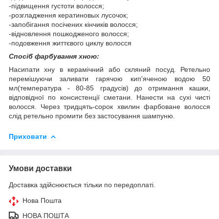
-підвищення густоти волосся;
-розгладження кератиновых лусочок;
-запобігання посічених кінчиків волосся;
-відновлення пошкодженого волосся;
-подовження життєвого циклу волосся
Спосіб фарбування хною:
Насипати хну в керамічний або скляний посуд. Ретельно
перемішуючи заливати гарячою кип'яченою водою 50
мл(температура - 80-85 градусів) до отримання кашки,
відповідної по консистенції сметани. Нанести на сухі чисті
волосся. Через тридцять-сорок хвилин фарбоване волосся
слід ретельно промити без застосування шампуню.
Приховати
Умови доставки
Доставка здійснюється тільки по передоплаті.
Нова Пошта
НОВА ПОШТА