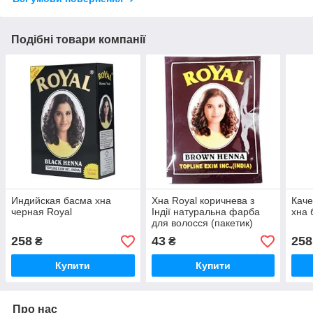
Подібні товари компанії
Индийская басма хна
Хна Royal коричнева з
Каче
черная Royal
Індії натуральна фарба
хна 
для волосся (пакетик)
258
43
258
₴
₴
Купити
Купити
Про нас