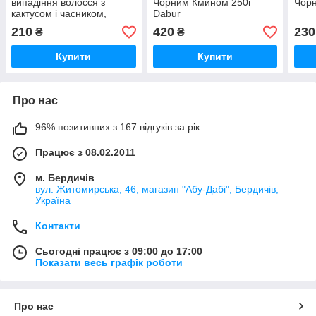
випадіння волосся з
Чорним Кмином 250г
Чор
кактусом і часником,
Dabur
200мл Dabur
210
420
230
₴
₴
Купити
Купити
Про нас
96% позитивних з 167 відгуків за рік
Працює з 08.02.2011
м. Бердичів
вул. Житомирська, 46, магазин "Абу-Дабі", Бердичів,
Україна
Контакти
Сьогодні працює з 09:00 до 17:00
Показати весь графік роботи
Про нас