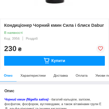
Кондиціонер Чорний кмин Сила і блиск Dabur
В наявності
Код: 3956
Роздріб
230
₴
Купити
Опис
Характеристики
Доставка
Оплата
Умови п
Опис
Чорний кмин (Nigella sativa)
- багатий кальцієм, залізом,
фосфатом, фосфором, вуглеводами, а також вітамінами групи Е
,В, альфа-лінолевої та іншими кислотами.