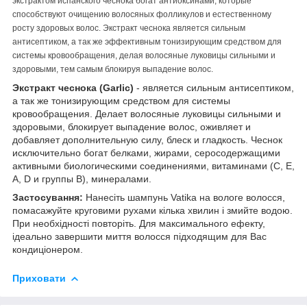
экстрактом испанского чеснока богат антиоксинами, которые
способствуют очищению волосяных фолликулов и естественному
росту здоровых волос. Экстракт чеснока является сильным
антисептиком, а так же эффективным тонизирующим средством для
системы кровообращения, делая волосяные луковицы сильными и
здоровыми, тем самым блокируя выпадение волос.
Экстракт чеснока (Garlic)
- является сильным антисептиком,
а так же тонизирующим средством для системы
кровообращения. Делает волосяные луковицы сильными и
здоровыми, блокирует выпадение волос, оживляет и
добавляет дополнительную силу, блеск и гладкость. Чеснок
исключительно богат белками, жирами, серосодержащими
активными биологическими соединениями, витаминами (С, Е,
А, D и группы В), минералами.
Застосування:
Нанесіть шампунь Vatika на вологе волосся,
помасажуйте круговими рухами кілька хвилин і змийте водою.
При необхідності повторіть. Для максимального ефекту,
ідеально завершити миття волосся підходящим для Вас
кондиціонером.
Приховати