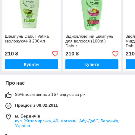
Шампунь Dabur Vatika
Відновлюючий шампунь
Зво
зволожуючий 200мл
для волосся (100ml)
мигд
Dabur
Dab
210
210
210
₴
₴
Купити
Купити
Про нас
96% позитивних з 167 відгуків за рік
Працює з 08.02.2011
м. Бердичів
вул. Житомирська, 46, магазин "Абу-Дабі", Бердичів,
Україна