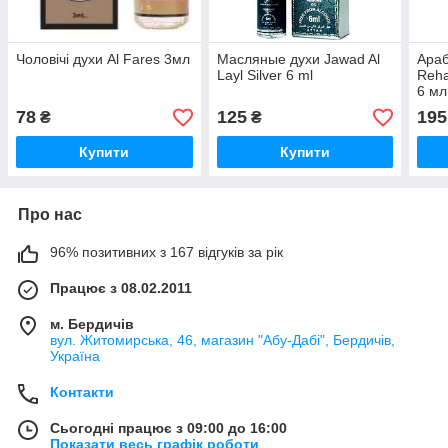
Чоловічі духи Al Fares 3мл
Масляные духи Jawad Al
Араб
Layl Silver 6 ml
Reh
6 мл
78
125
195
₴
₴
Купити
Купити
Про нас
96% позитивних з 167 відгуків за рік
Працює з 08.02.2011
м. Бердичів
вул. Житомирська, 46, магазин "Абу-Дабі", Бердичів,
Україна
Контакти
Сьогодні працює з 09:00 до 16:00
Показати весь графік роботи