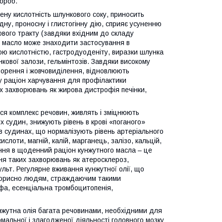
ороб.
ену кислотність шлункового соку, приносить
ну, проносну і глистогінну дію, сприяє усуненню
вого тракту (завдяки вхідним до складу
не масло може знаходити застосування в
ною кислотністю, гастродуоденіту, виразки шлунка
кової залози, гельмінтозів. Завдяки високому
ворення і жовчовиділення, відновлюють
у раціон харчування для профілактики
их захворювань як жирова дистрофія печінки,
ться комплекс речовин, живлять і зміцнюють
их судин, знижують рівень в крові «поганого»
 судинах, що нормалізують рівень артеріального
кислоти, магній, калій, марганець, залізо, кальцій,
ення в щоденний раціон кунжутного масла – це
ня таких захворювань як атеросклероз,
сульт. Регулярне вживання кунжутної олії, що
о корисно людям, страждаючим такими
офа, есенціальна тромбоцитопенія,
нжутна олія багата речовинами, необхідними для
мальної і злагодженої діяльності головного мозку