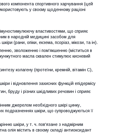
ового компонента спортивного харчування (цей
икористовують у своєму щоденному раціоні
 імуностимулюючу властивостями, що сприяє
еним в народній медицині засобом для
ри (рани, опіки, екзема, псоріаз, мікози, та ін).
вленню, зволоженню і пом'якшенню (міститься в
у кунжутного масла сквален стимулює кисневий
нтезу колагену (протеїни, кремній, вітамін С),
шкіри і відновлення захисних функцій епідермісу
ин, бруду і різних шкідливих речовин і сприяє
інним джерелом необхідного шкірі цинку,
них подразненнях шкіри, що супроводжуються її
інню шкіри, у т. ч. пов'язане з надмірним
на олія містить в своєму складі антиоксидант