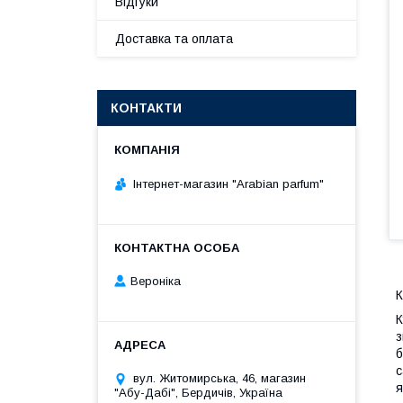
Відгуки
Доставка та оплата
КОНТАКТИ
Інтернет-магазин "Arabian parfum"
Вероніка
К
К
з
б
с
вул. Житомирська, 46, магазин
я
"Абу-Дабі", Бердичів, Україна