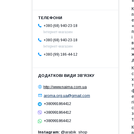
«
К
п
е
«
+380 (68) 940-23-18
п
Інтернет-магазин
і
+380 (68) 940-23-18
в
Інтернет-магазин
н
ж
+380 (99) 186-44-12
д
К
с
х
т
http://www.naima.com.ua
ф
aroma.org.ua@gmail.com
е
г
+380991864412
с
+380991864412
з
т
+380991864412
К
Instagram
@arabik_shop
п