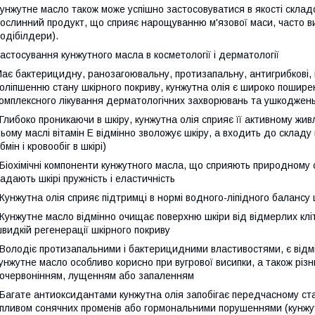
унжутне масло також може успішно застосовуватися в якості склад
ослинний продукт, що сприяє нарощуванню м'язової маси, часто в
одібілдери).
астосування кунжутного масла в косметології і дерматології
ає бактерицидну, ранозагоювальну, протизапальну, антигрибкові,
оліпшенню стану шкірного покриву, кунжутна олія є широко пошир
омплексного лікування дерматологічних захворювань та ушкоджень шкі
Глибоко проникаючи в шкіру, кунжутна олія сприяє її активному жи
ьому маслі вітамін Е відмінно зволожує шкіру, а входить до склад
бмін і кровообіг в шкірі)
Біохімічні компоненти кунжутного масла, що сприяють природному си
адають шкірі пружність і еластичність
Кунжутна олія сприяє підтримці в нормі водного-ліпідного балансу 
Кунжутне масло відмінно очищає поверхню шкіри від відмерлих кліт
видкій регенерації шкірного покриву
Володіє протизапальними і бактерицидними властивостями, є відм
унжутне масло особливо корисно при вугрової висипки, а також різ
очервонінням, лущенням або запаленням
Багате антиоксидантами кунжутна олія запобігає передчасному стар
пливом сонячних променів або гормональними порушеннями (кунжут