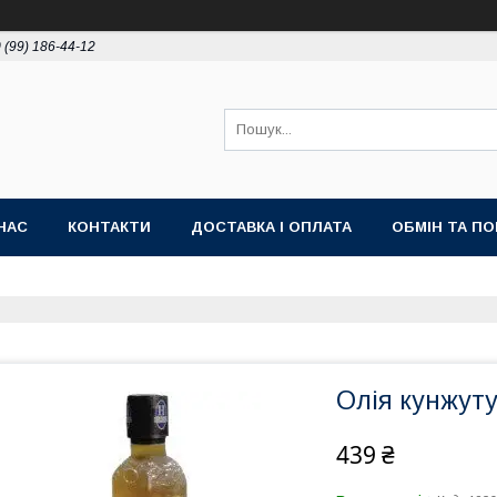
 (99) 186-44-12
НАС
КОНТАКТИ
ДОСТАВКА І ОПЛАТА
ОБМІН ТА П
Олія кунжут
439 ₴