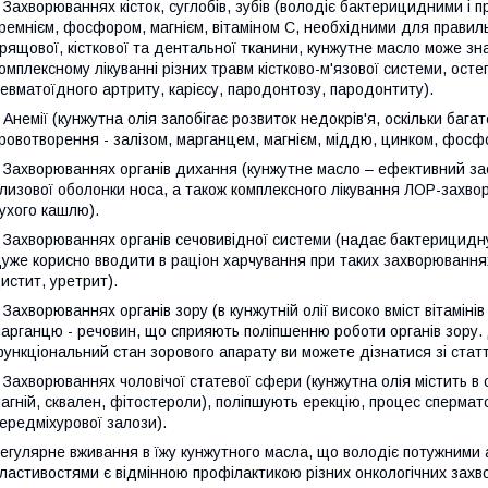
 Захворюваннях кісток, суглобів, зубів (володіє бактерицидними і 
ремнієм, фосфором, магнієм, вітаміном С, необхідними для правил
рящової, кісткової та дентальної тканини, кунжутне масло може зн
омплексному лікуванні різних травм кістково-м'язової системи, ост
евматоїдного артриту, карієсу, пародонтозу, пародонтиту).
 Анемії (кунжутна олія запобігає розвиток недокрів'я, оскільки бага
ровотворення - залізом, марганцем, магнієм, міддю, цинком, фосфо
 Захворюваннях органів дихання (кунжутне масло – ефективний за
лизової оболонки носа, а також комплексного лікування ЛОР-захвор
ухого кашлю).
 Захворюваннях органів сечовивідної системи (надає бактерицидну
уже корисно вводити в раціон харчування при таких захворюваннях
истит, уретрит).
 Захворюваннях органів зору (в кунжутній олії високо вміст вітамінів А
арганцю - речовин, що сприяють поліпшенню роботи органів зору.
ункціональний стан зорового апарату ви можете дізнатися зі стат
 Захворюваннях чоловічої статевої сфери (кунжутна олія містить в со
агній, сквален, фітостероли), поліпшують ерекцію, процес спермат
ередміхурової залози).
егулярне вживання в їжу кунжутного масла, що володіє потужним
ластивостями є відмінною профілактикою різних онкологічних захв