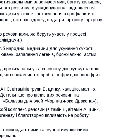
протизапальними властивостями, багату кальцієм,
ьного розвитку, функціонування і відновлення
аходити успішне застосування в профілактиці і
епороз, остеохондрозу, подагри, артриту, артрозу,
то речовинами, які беруть участь у процесі
ліпідами,)
сіб народної медицини для усунення сухості
ювань, запалення легенів, бронхіальної астми,
, протизапальну та сечогінну дію кунжутна олія
, як сечокам'яна хвороба, нефрит, пієлонефрит,
 і С, вітамінів групи B, цинку, кальцію, магнію,
 Детальніше про вплив цих речовин на
ті «Бальзам для очей «Чорниця-око Дракона»).
бі комплекс речовин (вітамін Е, вітамін А, цинк,
огенезу і благотворно впливають на роботу
и антиоксидантними та імуностимулюючими
орювань.