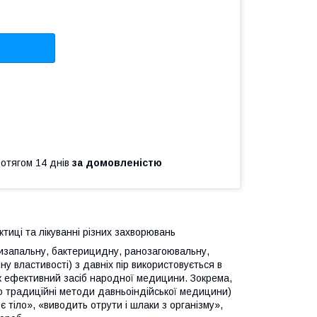
ротягом 14 днів
за домовленістю
ктиці та лікуванні різних захворювань
тизапальну, бактерицидну, ранозагоювальну,
 властивості) з давніх пір використовується в
і як ефективний засіб народної медицини. Зокрема,
о традиційні методи давньоіндійської медицини)
ює тіло», «виводить отрути і шлаки з організму»,