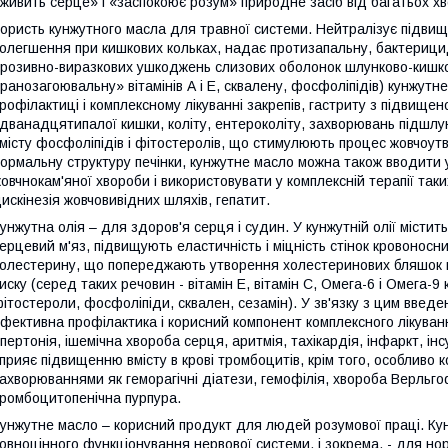
живить серце» і «заспокоює розум» природне засіб від багатьох хв
ористь кунжутного масла для травної системи. Нейтралізує підвищ
олегшення при кишкових кольках, надає протизапальну, бактерицид
розивно-виразкових ушкоджень слизових оболонок шлунково-кишко
ранозагоювальну» вітамінів А і Е, сквалену, фосфоліпідів) кунжут
рофілактиці і комплексному лікуванні закрепів, гастриту з підвище
 дванадцятипалої кишки, коліту, ентероколіту, захворювань підшлун
місту фосфоліпідів і фітостеролів, що стимулюють процес жовчоут
ормальну структуру печінки, кунжутне масло можна також вводити 
овчнокам'яної хвороби і використовувати у комплексній терапії так
искінезія жовчовивідних шляхів, гепатит.
унжутна олія – для здоров'я серця і судин. У кунжутній олії місти
ерцевий м'яз, підвищують еластичність і міцність стінок кровоносн
олестерину, що попереджають утворення холестеринових бляшок в
иску (серед таких речовин - вітамін Е, вітамін С, Омега-6 і Омега-9 
ітостероли, фосфоліпіди, сквален, сезамін). У зв'язку з цим введ
фективна профілактика і корисний компонент комплексного лікуван
іпертонія, ішемічна хвороба серця, аритмія, тахікардія, інфаркт, ін
прияє підвищенню вмісту в крові тромбоцитів, крім того, особлив
ахворюваннями як геморагічні діатези, гемофілія, хвороба Верльг
ромбоцитопенічна пурпура.
унжутне масло – корисний продукт для людей розумової праці. Ку
овноцінного функціонування нервової системи, і зокрема, - для нор