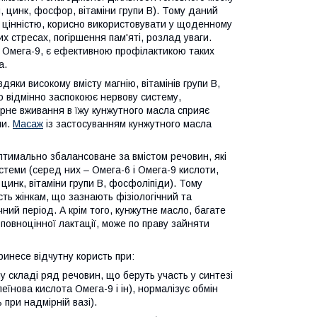
, цинк, фосфор, вітаміни групи B). Тому даний
 цінністю, корисно використовувати у щоденному
х стресах, погіршення пам'яті, розлад уваги.
ою Омега-9, є ефективною профілактикою таких
а.
яки високому вмісту магнію, вітамінів групи B,
 відмінно заспокоює нервову систему,
ярне вживання в їжу кунжутного масла сприяє
ми.
Масаж
із застосуванням кунжутного масла
птимально збалансоване за вмістом речовин, які
стеми (серед них – Омега-6 і Омега-9 кислоти,
 цинк, вітаміни групи B, фосфоліпіди). Тому
ть жінкам, що зазнають фізіологічний та
й період. А крім того, кунжутне масло, багате
повноцінної лактації, може по праву зайняти
инесе відчутну користь при:
му складі ряд речовин, що беруть участь у синтезі
еїнова кислота Омега-9 і ін), нормалізує обмін
ри надмірній вазі).