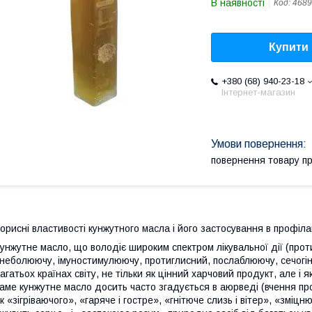
В наявності
Код:
4689
Купити
+380 (68) 940-23-18
Інтернет-магазин
повернення товару п
орисні властивості кунжутного масла і його застосування в профіла
унжутне масло, що володіє широким спектром лікувальної дії (про
неболюючу, імуностимулюючу, протиглисний, послаблюючу, сечогінну
агатьох країнах світу, не тільки як цінний харчовий продукт, але 
аме кунжутне масло досить часто згадується в аюрведі (вчення пр
к «зігріваючого», «гаряче і гостре», «гнітюче слизь і вітер», «зміцн