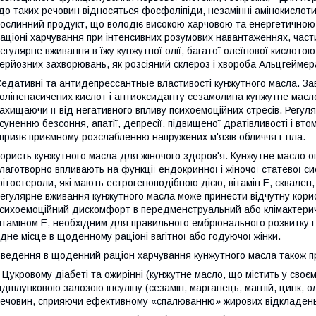
до таких речовин відносяться фосфоліпіди, незамінні амінокислоти
ослинний продукт, що володіє високою харчовою та енергетичною
аціоні харчування при інтенсивних розумових навантаженнях, части
егулярне вживання в їжу кунжутної олії, багатої олеїнової кислот
ерйозних захворювань, як розсіяний склероз і хвороба Альцгеймер
едативні та антидепрессантные властивості кунжутного масла. Завд
оліненасичених кислот і антиоксиданту сезамолина кунжутне масло
ахищаючи її від негативного впливу психоемоційних стресів. Регул
суненню безсоння, апатії, депресії, підвищеної дратівливості і вто
прияє приємному розслабленню напружених м'язів обличчя і тіла.
ористь кунжутного масла для жіночого здоров'я. Кунжутне масло о
лаготворно впливають на функції ендокринної і жіночої статевої си
ітостероли, які мають естрогеноподібною дією, вітамін Е, сквален,
егулярне вживання кунжутного масла може принести відчутну корис
сихоемоційний дискомфорт в передменструальний або клімактерични
ітаміном Е, необхідним для правильного ембріонального розвитку і 
ідне місце в щоденному раціоні вагітної або годуючої жінки.
ведення в щоденний раціон харчування кунжутного масла також пр
 Цукровому діабеті та ожирінні (кунжутне масло, що містить у своє
ідшлунковою залозою інсуліну (сезамін, марганець, магній, цинк, ол
ечовин, сприяючи ефективному «спалюванню» жирових відкладень п