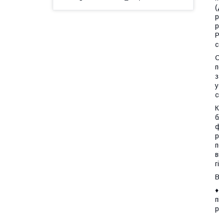
(
р
р
Р
с
С
п
з
у
с
К
б
ф
р
п
в
г
В
♦
п
р