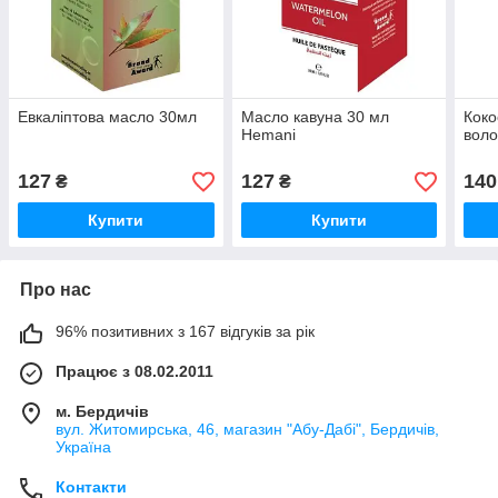
Евкаліптова масло 30мл
Масло кавуна 30 мл
Коко
Hemani
воло
127
127
140
₴
₴
Купити
Купити
Про нас
96% позитивних з 167 відгуків за рік
Працює з 08.02.2011
м. Бердичів
вул. Житомирська, 46, магазин "Абу-Дабі", Бердичів,
Україна
Контакти