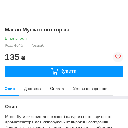
Масло Мускатного горіха
В наявності
Код: 4645
Роздріб
135
₴
Купити
Опис
Доставка
Оплата
Умови повернення
Опис
Може бути використано в якості
натурального харчового
ароматизатора
для хлібобулочних виробів і солодощів.
Допомагає від кашлю, а також є прекрасним засобом
для