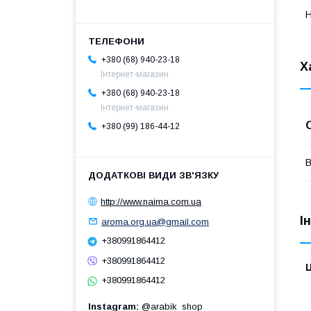
Н
+380 (68) 940-23-18
Х
Інтернет-магазин
+380 (68) 940-23-18
Інтернет-магазин
+380 (99) 186-44-12
В
http://www.naima.com.ua
І
aroma.org.ua@gmail.com
+380991864412
+380991864412
Ц
+380991864412
Instagram
@arabik_shop