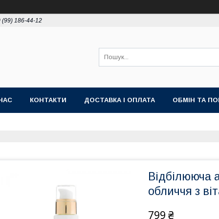
 (99) 186-44-12
НАС
КОНТАКТИ
ДОСТАВКА І ОПЛАТА
ОБМІН ТА П
Відбілююча 
обличчя з ві
799 ₴