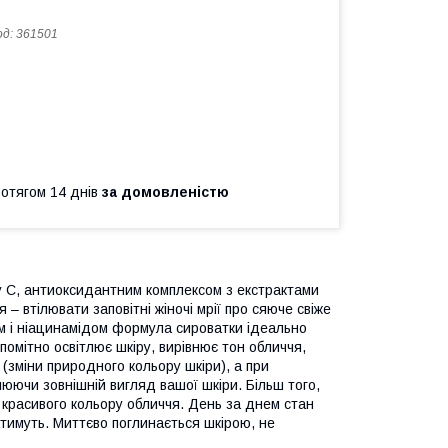
од:
361501
ротягом 14 днів
за домовленістю
 С, антиоксидантним комплексом з екстрактами
– втілювати заповітні жіночі мрії про сяюче свіже
ом і ніацинамідом формула сироватки ідеально
помітно освітлює шкіру, вирівнює тон обличчя,
(зміни природного кольору шкіри), а при
юючи зовнішній вигляд вашої шкіри. Більш того,
 красивого кольору обличчя. День за днем стан
тимуть. Миттєво поглинається шкірою, не