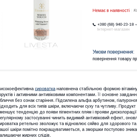
Немає в наявності
К
+380 (68) 940-23-18
Інтернет-магазин
повернення товару п
Високоефективна
сироватка
наповнена стабільною формою вітаміну
руктів і активними антивіковими компонентами. Її основне завдання 
бличчя без ознак старіння. Підсилена альфа арбутином, гіалурон
ідходить для всіх типів шкіри, включаючи суху та чутливу. Продукт 
меншує тенденцію до появи пігментних плям і прояви дисколорації 
егулярному застосуванні чинить видимий антивіковий ефект, оновл
ироватка ретельно зволожує та відновлює сяйво для здорового та
ашої шкіри помітно покращуватиметься, а зморшки поступово зника
алишаючи жирних слідів.