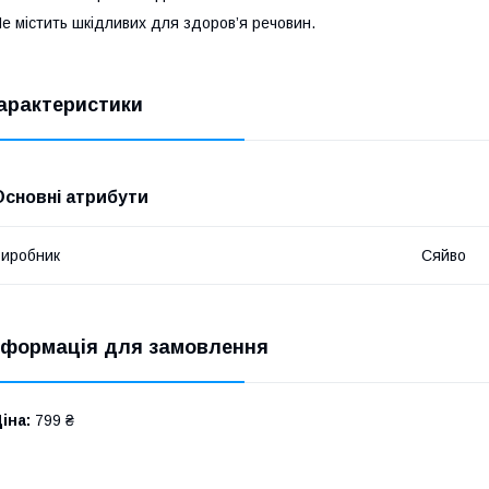
е містить шкідливих для здоров’я речовин.
арактеристики
Основні атрибути
иробник
Сяйво
нформація для замовлення
іна:
799 ₴