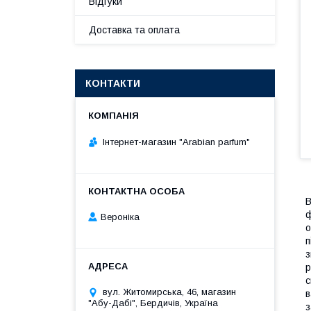
Відгуки
Доставка та оплата
КОНТАКТИ
Інтернет-магазин "Arabian parfum"
ф
Вероніка
о
п
з
р
с
вул. Житомирська, 46, магазин
в
"Абу-Дабі", Бердичів, Україна
з