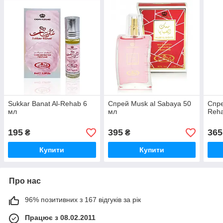
Sukkar Banat Al-Rehab 6
Спрей Musk al Sabaya 50
Спре
мл
мл
Reha
195
395
365
₴
₴
Купити
Купити
Про нас
96% позитивних з 167 відгуків за рік
Працює з 08.02.2011