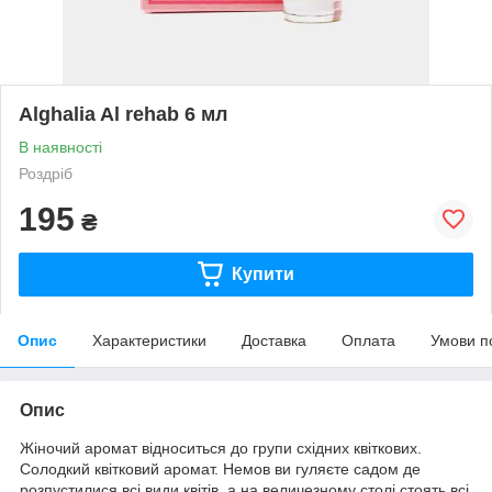
Alghalia Al rehab 6 мл
В наявності
Роздріб
195
₴
Купити
Опис
Характеристики
Доставка
Оплата
Умови п
Опис
Жіночий аромат відноситься до групи східних квіткових.
Солодкий квітковий аромат. Немов ви гуляєте садом де
розпустилися всі види квітів, а на величезному столі стоять всі