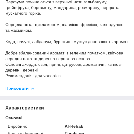
Парфуми починаються з верхньої ноти гальбануму,
грейпфрута, бергамоту, мандарина, розмарину, перцю та
мускатного горіха.
Серцева нота: цикламеном, шавлією, фрезією, календулою
та жасмином.
Кедр, пачулі, лабданум, бурштин і мускус доповнюють аромат.
Добре збалансований аромат із зеленим початком, квіткова
середня нота та деревна вершкова основа.
Основні акорди: свіжі, пряні, цитрусові, ароматичні, квіткові,
деревні, деревні
Рекомендація: для чоловіків
Приховати
Характеристики
Основні
Виробник
Al-Rehab
Вид парфумерної
Парфуми