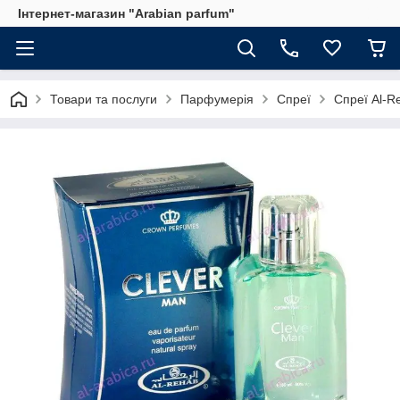
Інтернет-магазин "Arabian parfum"
Товари та послуги
Парфумерія
Спреї
Спреї Al-R