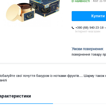
В наявності
Код:
1179
Купити
+380 (68) 940-23-18
Інтернет-магазин
повернення товару п
обалуйте свої почуття бахуром із нотками фруктів.... Шарму тако
анілі
арактеристики