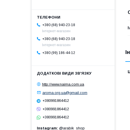
+380 (68) 940-23-18
М
Інтернет-магазин
+380 (68) 940-23-18
Інтернет-магазин
І
+380 (99) 186-44-12
Ц
http://www.naima.com.ua
aroma.org.ua@gmail.com
+380991864412
+380991864412
+380991864412
Instagram
@arabik_shop