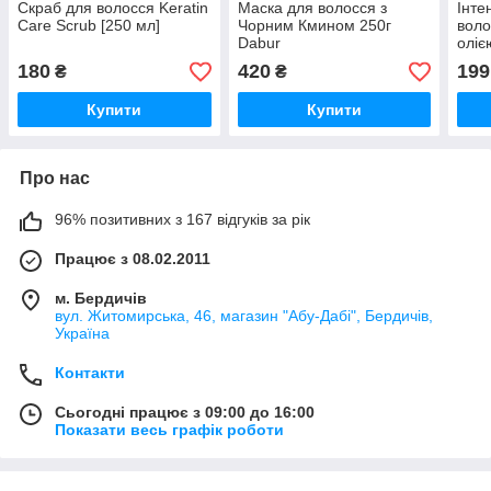
Скраб для волосся Keratin
Маска для волосся з
Інте
Care Scrub [250 мл]
Чорним Кмином 250г
воло
Dabur
оліє
180
420
199
₴
₴
Купити
Купити
Про нас
96% позитивних з 167 відгуків за рік
Працює з 08.02.2011
м. Бердичів
вул. Житомирська, 46, магазин "Абу-Дабі", Бердичів,
Україна
Контакти
Сьогодні працює з 09:00 до 16:00
Показати весь графік роботи