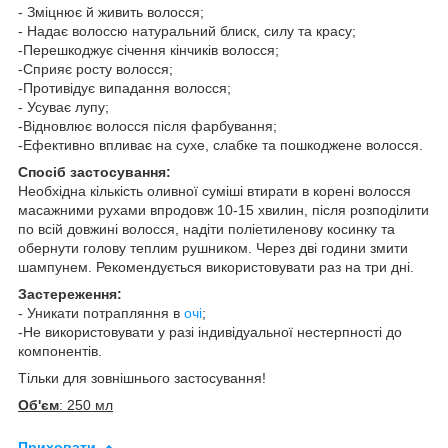
- Зміцнює й живить волосся;
- Надає волоссю натуральний блиск, силу та красу;
-Перешкоджує січення кінчиків волосся;
-Сприяє росту волосся;
-Противідує випадання волосся;
- Усуває лупу;
-Відновлює волосся після фарбування;
-Ефективно впливає на сухе, слабке та пошкоджене волосся.
Спосіб застосування:
Необхідна кількість оливної суміші втирати в корені волосся
масажними рухами впродовж 10-15 хвилин, після розподілити
по всій довжині волосся, надіти поліетиленову косинку та
обернути голову теплим рушником. Через дві години змити
шампунем. Рекомендується використовувати раз на три дні.
Застереження:
- Уникати потрапляння в
очі
;
-Не використовувати у разі індивідуальної нестерпності до
компонентів.
Тільки для зовнішнього застосування!
Об'єм
: 250 мл
Приховати