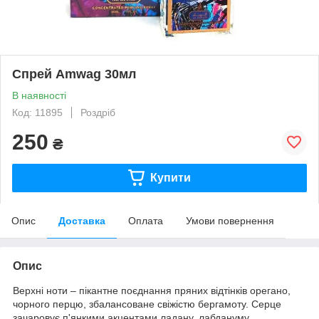
Спрей Amwag 30мл
В наявності
Код: 11895
Роздріб
250
₴
Купити
Опис
Доставка
Оплата
Умови повернення
Опис
Верхні ноти – пікантне поєднання пряних відтінків орегано,
чорного перцю, збалансоване свіжістю бергамоту. Серце
зачаровує п'янкими акцентами ладану, лабдануму,