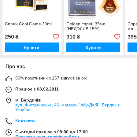
Спрей Cool Game 30ml
Golden спрей 35мл
Спре
(НЕДОЛИВ 15%)
мл
250
310
395
₴
₴
Купити
Купити
Про нас
96% позитивних з 167 відгуків за рік
Працює з 08.02.2011
м. Бердичів
вул. Житомирська, 46, магазин "Абу-Дабі", Бердичів,
Україна
Контакти
Сьогодні працює з 09:00 до 17:00
Показати весь графік роботи