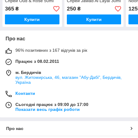
Спрей Oud & Rose 50ml
Спрей Jawad Al Layal 30ml
Noor
365
250
125
₴
₴
Купити
Купити
Про нас
96% позитивних з 167 відгуків за рік
Працює з 08.02.2011
м. Бердичів
вул. Житомирська, 46, магазин "Абу-Дабі", Бердичів,
Україна
Контакти
Сьогодні працює з 09:00 до 17:00
Показати весь графік роботи
Про нас