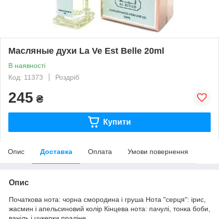
Масляные духи La Ve Est Belle 20ml
В наявності
Код: 11373
Роздріб
245
₴
Купити
Опис
Доставка
Оплата
Умови повернення
Опис
Початкова нота: чорна смородина і груша Нота "серця": ірис,
жасмин і апельсиновий колір Кінцева нота: пачулі, тонка боби,
ваніль і цукерки праліне