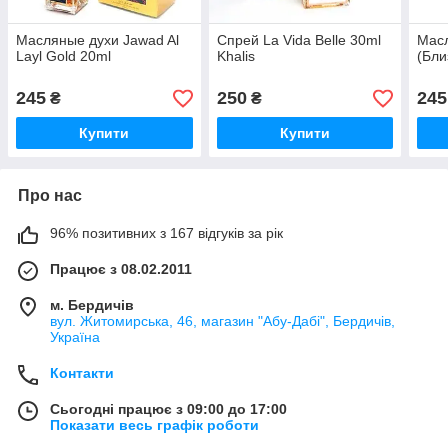
Масляные духи Jawad Al
Спрей La Vida Belle 30ml
Масл
Layl Gold 20ml
Khalis
(Бли
245
250
245
₴
₴
Купити
Купити
Про нас
96% позитивних з 167 відгуків за рік
Працює з 08.02.2011
м. Бердичів
вул. Житомирська, 46, магазин "Абу-Дабі", Бердичів,
Україна
Контакти
Сьогодні працює з 09:00 до 17:00
Показати весь графік роботи