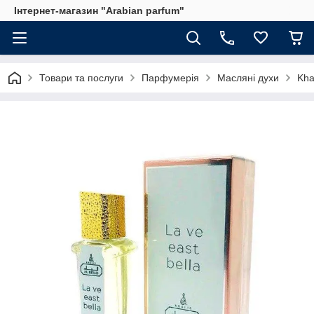
Інтернет-магазин "Arabian parfum"
Товари та послуги
Парфумерія
Масляні духи
Kha