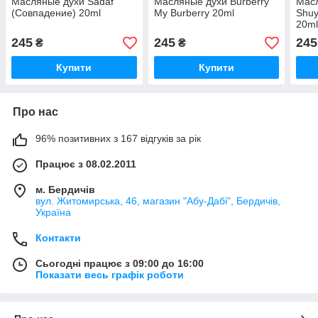
Масляные духи Sadaf
Масляные духи Burberry
Масл
(Совпадение) 20ml
My Burberry 20ml
Shuy
20m
245
245
245
₴
₴
Купити
Купити
Про нас
96% позитивних з 167 відгуків за рік
Працює з 08.02.2011
м. Бердичів
вул. Житомирська, 46, магазин "Абу-Дабі", Бердичів,
Україна
Контакти
Сьогодні працює з 09:00 до 16:00
Показати весь графік роботи