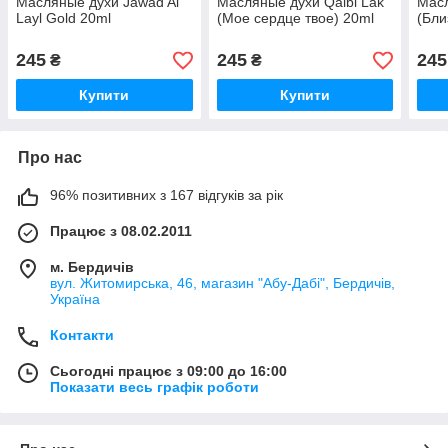
Масляные духи Jawad Al
Масляные духи Qalbi Lak
Масл
Layl Gold 20ml
(Мое сердце твое) 20ml
(Бли
245
245
245
₴
₴
Купити
Купити
Про нас
96% позитивних з 167 відгуків за рік
Працює з 08.02.2011
м. Бердичів
вул. Житомирська, 46, магазин "Абу-Дабі", Бердичів,
Україна
Контакти
Сьогодні працює з 09:00 до 16:00
Показати весь графік роботи