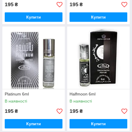
195
195
₴
₴
Купити
Купити
Platinum 6ml
Halfmoon 6ml
В наявності
В наявності
195
195
₴
₴
Купити
Купити