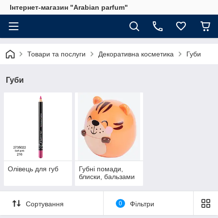
Інтернет-магазин "Arabian parfum"
Товари та послуги
Декоративна косметика
Губи
Губи
Олівець для губ
Губні помади,
блиски, бальзами
Сортування
0
Фільтри