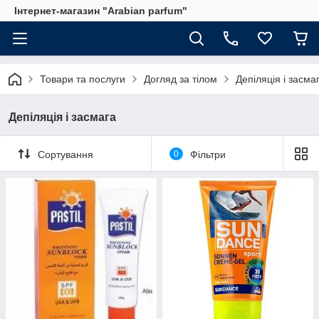
Інтернет-магазин "Arabian parfum"
Товари та послуги
Догляд за тілом
Депіляція і засма
Депіляція і засмага
Сортування
0
Фільтри