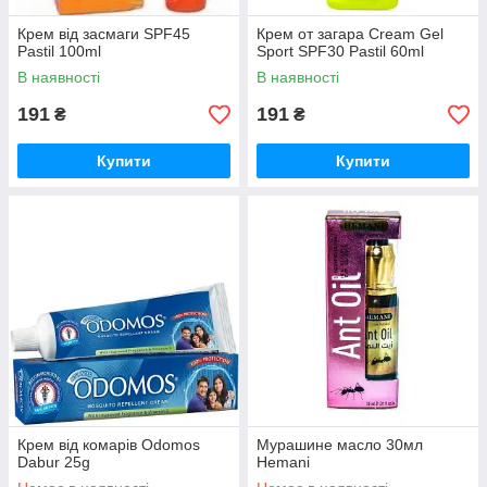
Крем від засмаги SPF45
Крем от загара Cream Gel
Pastil 100ml
Sport SPF30 Pastil 60ml
В наявності
В наявності
191
191
₴
₴
Купити
Купити
Крем від комарів Odomos
Мурашине масло 30мл
Dabur 25g
Hemani