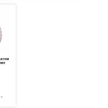
матом
 мл