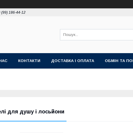
 (99) 186-44-12
НАС
КОНТАКТИ
ДОСТАВКА І ОПЛАТА
ОБМІН ТА П
елі для душу і лосьйони