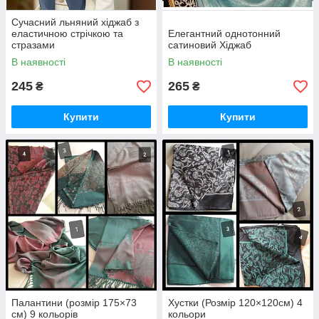
Сучасний льняний хіджаб з
еластичною стрічкою та
​Елегантний однотонний
стразами
сатиновий Хіджаб
В наявності
В наявності
245
265
₴
₴
Купити
Купити
Палантини (розмір 175×73
Хустки (Розмір 120×120см) 4
см) 9 кольорів
кольори