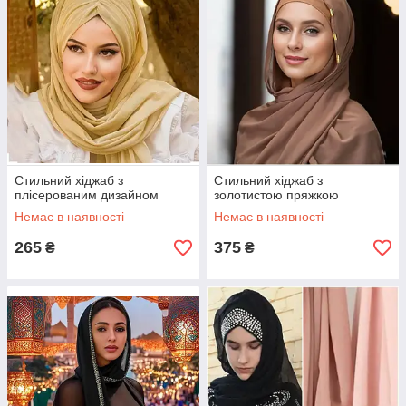
Стильний хіджаб з
Стильний хіджаб з
плісерованим дизайном
золотистою пряжкою
Немає в наявності
Немає в наявності
265
375
₴
₴