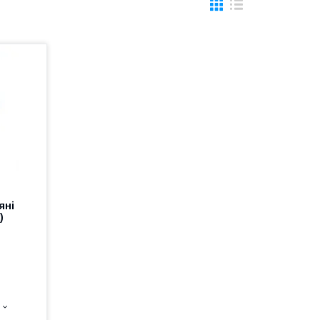
яні
)