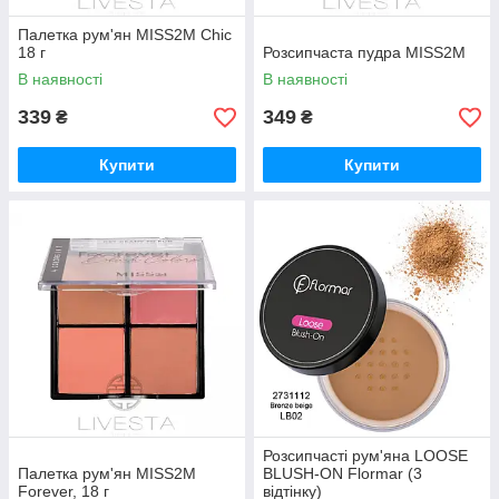
Палетка рум'ян MISS2M Chic
18 г
Розсипчаста пудра MISS2M
В наявності
В наявності
339
349
₴
₴
Купити
Купити
Розсипчасті рум'яна LOOSE
Палетка рум'ян MISS2M
BLUSH-ON Flormar (3
Forever, 18 г
відтінку)